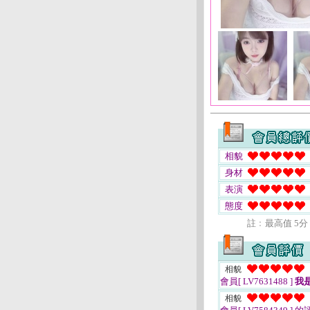
相貌
身材
表演
態度
註﹕最高值 5分
相貌
會員[ LV7631488 ]
我
相貌