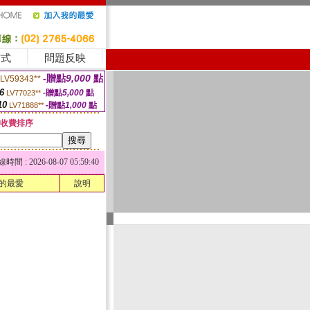
方式
問題反映
-贈點
9,000
點
LV59343**
6
-贈點
5,000
點
LV77023**
10
-贈點
1,000
點
LV71888**
收費排序
 : 2026-08-07 05:59:40
的最愛
說明