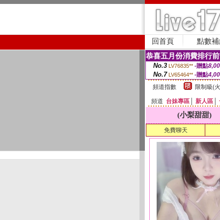
回首頁
點數補
恭喜五月份消費排行前
No.3
-贈點
8,0
LV76835**
No.7
-贈點
4,0
LV65464**
頻道指數
限制級(火
頻道
台妹專區
│
新人區
│
(小梨甜甜)
免費聊天