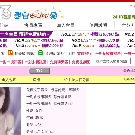
給站
會員專區
加入會員
使用說明
付款
十名會員 獲得免費點數~
No.1
-贈點
10,000
點
No.2
LV72973**
No.4
No.5
No.
00
點
-贈點
7,000
點
-贈點
6,000
點
LV27620**
LV52777**
No.8
No.9
No.
00
點
-贈點
3,000
點
-贈點
2,000
點
LV76847**
LV69831**
辣)
輔導級(曖昧)
普通級(清純)
排序
業績排行
│
一對多收費排序
│
一對一
搜尋主持人網名/編號：
一對一視訊區
│
一對多視訊區
│
免費聊天區
│
免費視訊區
最近上線時間
進入包廂
送禮
給主持人打分數
加到我
免費文字聊天: 必需付費才可聊天
一對多視訊聊天: 每分鐘 6 點
一對一視訊聊天: 每分鐘 25 點
性別: 女性
年齡: 26 歲
血型: B型
身高: 174 公分(cm)