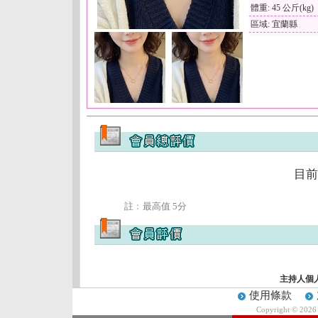
體重: 45 公斤(kg)
區域: 宜蘭縣
目前
註﹕最高值 5分
主持人個
使用條款
Copyright © 202