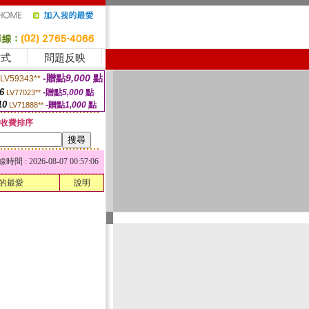
方式
問題反映
-贈點
9,000
點
LV59343**
6
-贈點
5,000
點
LV77023**
10
-贈點
1,000
點
LV71888**
收費排序
 : 2026-08-07 00:57:06
的最愛
說明