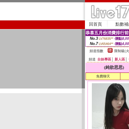
回首頁
點數補
恭喜五月份消費排行前
No.3
-贈點
8,0
LV76835**
No.7
-贈點
4,0
LV65464**
頻道指數
限制級(火
頻道
台妹專區
│
新人區
│
(純欲思思)
免費聊天