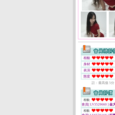
相貌
身材
表演
態度
註﹕最高值 5分
相貌
會員[ LV3529660 ]
金
相貌