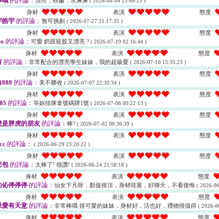
棒哦
的評論：
漂亮，粉嫩，水淋淋
( 2026-08-04 23:49:25 )
身材
表演
態度
宇皓宇
的評論：
無可挑剔
( 2026-07-27 11:17:35 )
身材
表演
態度
o
的評論：
可愛 奶跟屁股又漂亮 ?
( 2026-07-19 02:16:44 )
身材
表演
態度
有
的評論：
非常配合的漂亮學生妹妹，我的超級愛
( 2026-07-10 15:35:23 )
身材
表演
態度
888
的評論：
美不勝收
( 2026-07-07 22:30:34 )
身材
表演
態度
85
的評論：
等妳排隊拿號碼牌1號
( 2026-07-06 00:22:13 )
身材
表演
態度
虎是胖虎的朋友
的評論：
棒?
( 2026-07-02 00:36:39 )
身材
表演
態度
cc
的評論：
( 2026-06-29 23:20:22 )
身材
表演
態度
巴包
的評論：
太棒了! 很讚!
( 2026-06-24 21:58:18 )
身材
表演
態度
的伈停停停
的評論：
仙女下凡呀，顏值很頂，身材哇塞，好聊天，不看後悔
( 2026-06
身材
表演
態度
果愛有天意
的評論：
非常棒哦 很可愛的妹妹，身材好，活也好，禮物很值得
( 2026-0
身材
表演
態度