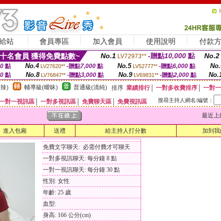
給站
會員專區
加入會員
使用說明
付款
十名會員 獲得免費點數~
No.1
-贈點
10,000
點
No.2
LV72973**
No.4
No.5
No.
00
點
-贈點
7,000
點
-贈點
6,000
點
LV27620**
LV52777**
No.8
No.9
No.
00
點
-贈點
3,000
點
-贈點
2,000
點
LV76847**
LV69831**
辣)
輔導級(曖昧)
普通級(清純)
排序
業績排行
│
一對多收費排序
│
一對一
搜尋主持人網名/編號：
一對一視訊區
│
一對多視訊區
│
免費聊天區
│
免費視訊區
最近上線時間
進入包廂
送禮
給主持人打分數
加到我
免費文字聊天: 必需付費才可聊天
一對多視訊聊天: 每分鐘 8 點
一對一視訊聊天: 每分鐘 30 點
性別: 女性
年齡: 25 歲
血型:
身高: 166 公分(cm)