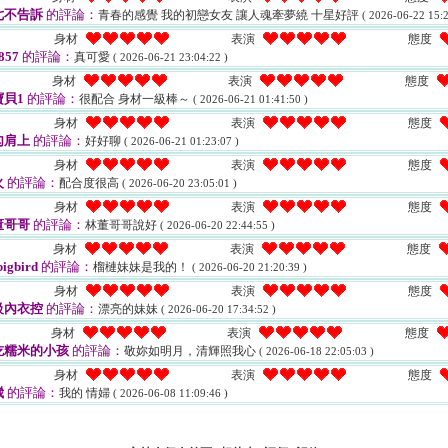
七不告訴
的評論：
青春的感覺 我的初戀女友 讓人魂牽夢繞 十星好評
( 2026-06-22 15:2
身材
表演
態度
857
的評論：
真可愛
( 2026-06-21 23:04:22 )
身材
表演
態度
貝1
的評論：
很配合 身材一級棒～
( 2026-06-21 01:41:50 )
身材
表演
態度
勾肩上
的評論：
好好聊
( 2026-06-21 01:23:07 )
身材
表演
態度
火
的評論：
配合度很高
( 2026-06-20 23:05:01 )
身材
表演
態度
董哥哥
的評論：
林董哥哥說好
( 2026-06-20 22:44:55 )
身材
表演
態度
bigbird
的評論：
榴槤妹妹是我的！
( 2026-06-20 21:20:39 )
身材
表演
態度
級內衣控
的評論：
漂亮的妹妹
( 2026-06-20 17:34:52 )
身材
表演
態度
吃糯米的小孩
的評論：
敬妳如明月，清輝照我心
( 2026-06-18 22:05:03 )
身材
表演
態度
崴
的評論：
我的 情婦
( 2026-06-08 11:09:46 )