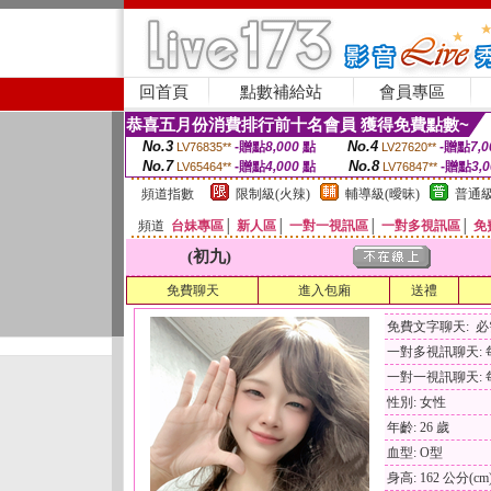
回首頁
點數補給站
會員專區
恭喜五月份消費排行前十名會員 獲得免費點數~
No.3
No.4
-贈點
8,000
點
-贈點
7,0
LV76835**
LV27620**
No.7
No.8
-贈點
4,000
點
-贈點
3,
LV65464**
LV76847**
頻道指數
限制級(火辣)
輔導級(曖昧)
普通級
頻道
台妹專區
│
新人區
│
一對一視訊區
│
一對多視訊區
│
免
(初九)
免費聊天
進入包廂
送禮
免費文字聊天: 
一對多視訊聊天: 每
一對一視訊聊天: 每
性別: 女性
年齡: 26 歲
血型: O型
身高: 162 公分(cm