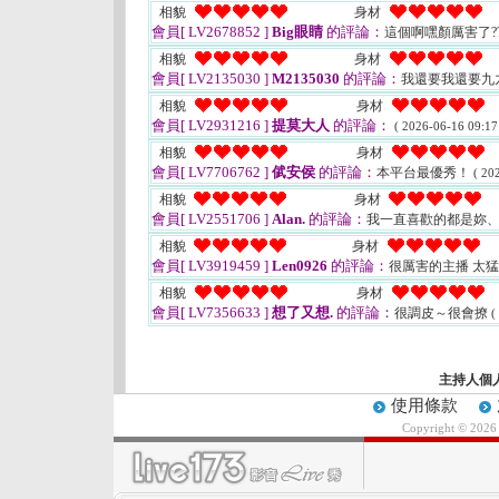
相貌
身材
會員[ LV2678852 ]
Big眼睛
的評論：
這個啊嘿顏厲害了??
相貌
身材
會員[ LV2135030 ]
M2135030
的評論：
我還要我還要九
相貌
身材
會員[ LV2931216 ]
提莫大人
的評論：
( 2026-06-16 09:17
相貌
身材
會員[ LV7706762 ]
倵安侯
的評論：
本平台最優秀！
( 20
相貌
身材
會員[ LV2551706 ]
Alan.
的評論：
我一直喜歡的都是妳
相貌
身材
會員[ LV3919459 ]
Len0926
的評論：
很厲害的主播 太
相貌
身材
會員[ LV7356633 ]
想了又想.
的評論：
很調皮～很會撩
(
主持人個
使用條款
Copyright © 202