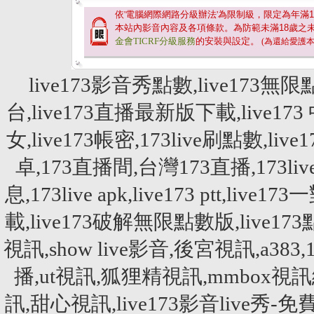
依'電腦網際網路分級辦法'為限制級，限定為年滿
1
本站內影音內容及各項條款。為防範未滿
18
歲之
金會TICRF分級服務
的安裝與設定。
(為還給愛護
live173影音秀點數,live173無限
台,live173直播最新版下載,live173 
女,live173帳密,173live刷點數,live
卓,173直播間,台灣173直播,173live刷點
息,173live apk,live173 ptt,liv
載,live173破解無限點數版,liv
視訊,show live影音,後宮視訊,a
播,ut視訊,狐狸精視訊,mmbox視訊網,
訊,甜心視訊,live173影音live秀-