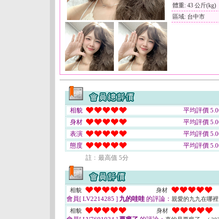
體重: 43 公斤(kg)
區域: 台中市
相貌
平均評價 5.0
身材
平均評價 5.0
表演
平均評價 5.0
態度
平均評價 5.0
註﹕最高值 5分
相貌
身材
會員[ LV2214285 ]
九的哇哇
的評論：
親愛的九九在哪裡
相貌
身材