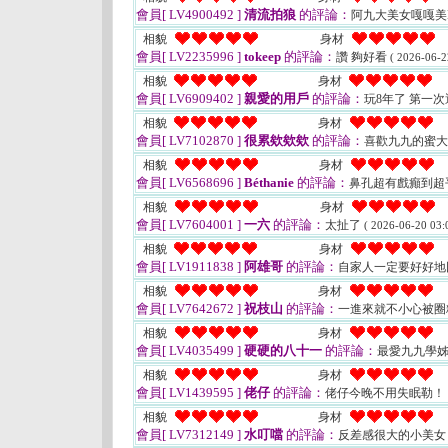
會員[ LV4900492 ]
清流拍狼
的評論：
阿九大美女嘎嘎美N
相貌
身材
會員[ LV2235996 ]
tokeep
的評論：
讚 夠好看
( 2026-06-2
相貌
身材
會員[ LV6909402 ]
親愛的用戶
的評論：
玩8年了 第一
相貌
身材
會員[ LV7102870 ]
很累欸欸欸
的評論：
喜歡九九的蜜
相貌
身材
會員[ LV6568696 ]
Béthanie
的評論：
鼻孔超有戲癲到超
相貌
身材
會員[ LV7604001 ]
一六
的評論：
太扯了
( 2026-06-20 03:
相貌
身材
會員[ LV1911838 ]
阿雄哥
的評論：
自家人一定要好好地
相貌
身材
會員[ LV7642672 ]
祝枝山
的評論：
一進來就不小心被圈
相貌
身材
會員[ LV4035499 ]
硬硬的八十一
的評論：
最愛九九學
相貌
身材
會員[ LV1439595 ]
佬仔
的評論：
佬仔今晚不用失眠勒！ 
相貌
身材
會員[ LV7312149 ]
水叮噹
的評論：
反差感很大的小美女