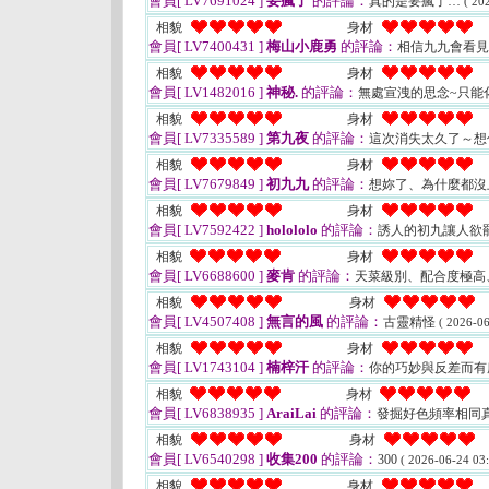
會員[ LV7691024 ]
要瘋了
的評論：
真的是要瘋了…
( 20
相貌
身材
會員[ LV7400431 ]
梅山小鹿勇
的評論：
相信九九會看見
相貌
身材
會員[ LV1482016 ]
神秘.
的評論：
無處宣洩的思念~只能
相貌
身材
會員[ LV7335589 ]
第九夜
的評論：
這次消失太久了～想
相貌
身材
會員[ LV7679849 ]
初九九
的評論：
想妳了、為什麼都沒
相貌
身材
會員[ LV7592422 ]
holololo
的評論：
誘人的初九讓人欲
相貌
身材
會員[ LV6688600 ]
麥肯
的評論：
天菜級別、配合度極高
相貌
身材
會員[ LV4507408 ]
無言的風
的評論：
古靈精怪
( 2026-06
相貌
身材
會員[ LV1743104 ]
楠梓汗
的評論：
你的巧妙與反差而
相貌
身材
會員[ LV6838935 ]
AraiLai
的評論：
發掘好色頻率相同
相貌
身材
會員[ LV6540298 ]
收集200
的評論：
300
( 2026-06-24 03:
相貌
身材