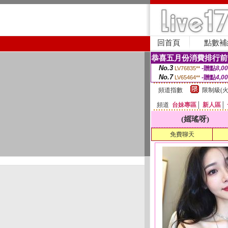
回首頁
點數補
恭喜五月份消費排行前
No.3
-贈點
8,0
LV76835**
No.7
-贈點
4,0
LV65464**
頻道指數
限制級(火
頻道
台妹專區
│
新人區
│
(媱瑤呀)
免費聊天