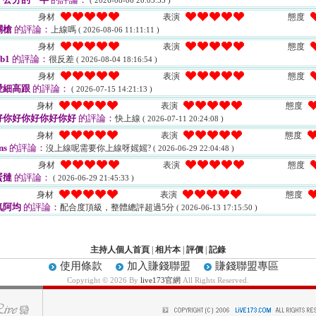
( 2026-08-06 20:05:55 )
身材
表演
態度
關槍
的評論：
上線嗎
( 2026-08-06 11:11:11 )
身材
表演
態度
ib1
的評論：
很反差
( 2026-08-04 18:16:54 )
身材
表演
態度
愛細高跟
的評論：
( 2026-07-15 14:21:13 )
身材
表演
態度
好你好你好你好你好
的評論：
快上線
( 2026-07-11 20:24:08 )
身材
表演
態度
ns
的評論：
沒上線呢需要你上線呀媱媱?
( 2026-06-29 22:04:48 )
身材
表演
態度
蛋撻
的評論：
( 2026-06-29 21:45:33 )
身材
表演
態度
氣阿均
的評論：
配合度頂級，整體總評超過5分
( 2026-06-13 17:15:50 )
主持人個人首頁
|
相片本
|
評價
|
記錄
使用條款
加入賺錢聯盟
賺錢聯盟專區
Copyright © 2026 By
live173官網
All Rights Reserved.