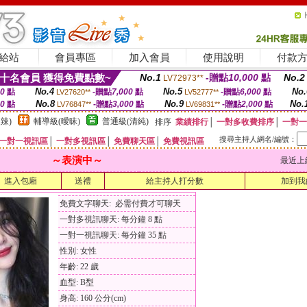
給站
會員專區
加入會員
使用說明
付款
十名會員 獲得免費點數~
No.1
-贈點
10,000
點
No.2
LV72973**
No.4
No.5
No.
00
點
-贈點
7,000
點
-贈點
6,000
點
LV27620**
LV52777**
No.8
No.9
No.
00
點
-贈點
3,000
點
-贈點
2,000
點
LV76847**
LV69831**
辣)
輔導級(曖昧)
普通級(清純)
排序
業績排行
│
一對多收費排序
│
一對一
搜尋主持人網名/編號：
一對一視訊區
│
一對多視訊區
│
免費聊天區
│
免費視訊區
～表演中～
最近上線時間
進入包廂
送禮
給主持人打分數
加到我
免費文字聊天: 必需付費才可聊天
一對多視訊聊天: 每分鐘 8 點
一對一視訊聊天: 每分鐘 35 點
性別: 女性
年齡: 22 歲
血型: B型
身高: 160 公分(cm)