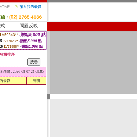
方式
問題反映
-贈點
9,000
點
LV59343**
6
-贈點
5,000
點
LV77023**
10
-贈點
1,000
點
LV71888**
收費排序
 : 2026-08-07 21:09:05
的最愛
說明