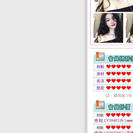
相貌
身材
表演
態度
註﹕最高值 5分
相貌
會員[ LV5940536 ]
ster
相貌
會員[ LV5975862 ]
三